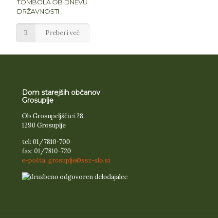
TOMBOLA OB DNEVU
DRŽAVNOSTI
Preberi več
Dom starejših občanov
Grosuplje
Ob Grosupeljščici 28,
1290 Grosuplje
tel: 01/7810-700
fax: 01/7810-720
e-pošta: grosuplje@ssz-slo.si