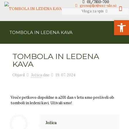
01/7810-700
grosuplje@ssz-slo.si
Vloga za vpis
Open
TOMBOLA IN LEDENA KAVA
TOMBOLA IN LEDENA
KAVA
Objavil
Jožica
dne
19. 07. 2024
Vroče petkovo dopoldne n a201 dan v letu smo preživeli ob
tomboli in ledeni kavi. Uživali smo!
Jožica