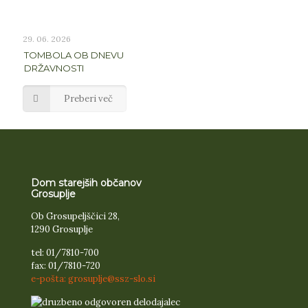
29. 06. 2026
TOMBOLA OB DNEVU
DRŽAVNOSTI
Preberi več
Dom starejših občanov
Grosuplje
Ob Grosupeljščici 28,
1290 Grosuplje
tel: 01/7810-700
fax: 01/7810-720
e-pošta: grosuplje@ssz-slo.si