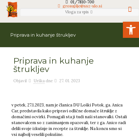
01/7810-700
grosuplje@ssz-slo.si
Vloga za vpis
Open
Priprava in kuhanje štrukljev
Priprava in kuhanje
štrukljev
Objavil
Urška
dne
27. 01. 2023
v petek, 27.1.2023, nam je članica DU Loški Potok, ga. Anica
Car, predstavila kako pripravi odlične domače štruklje z
domačimi ocvirki. Pomagali sta ji tudi naši stanovalki. Ostali
stanovalcem so z zanimanjem opazovali, ter z ga. Anico radi
delili svoje izkušnje in recepte za štruklje. Na koncu smo si
vsi najbolj veselili pokušine.