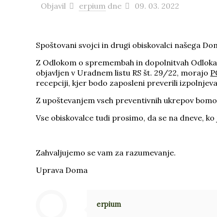
Objavil
erpium
dne
09. 03. 2022
Spoštovani svojci in drugi obiskovalci našega Do
Z Odlokom o spremembah in dopolnitvah Odloka o 
objavljen v Uradnem listu RS št. 29/22, morajo
P
recepciji, kjer bodo zaposleni preverili izpolnj
Z upoštevanjem vseh preventivnih ukrepov bomo l
Vse obiskovalce tudi prosimo, da se na dneve, ko
Zahvaljujemo se vam za razumevanje.
Uprava Doma
erpium