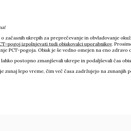
ma!
začasnih ukrepih za preprečevanje in obvladovanje okužb z 
CT-pogoj izpolnjevati tudi obiskovalci uporabnikov
. Prosim
evanje PCT-pogoja. Obisk je še vedno omejen na eno zdravo 
ahko postopno zmanjševali ukrepe in podaljševali čas obi
 je zunaj lepo vreme, čim več časa zadržujejo na zunanjih 