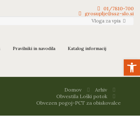
01/7810-700
grosuplje@ssz-slo.si
Vloga za vpis
i
Pravilniki in navodila
Katalog informacij
Open
Domov
Arhiv
Obvestila Loški potok
Obvezen pogoj-PCT za obiskovalce