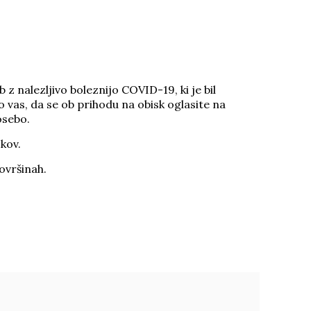
nalezljivo boleznijo COVID-19, ki je bil
o vas, da se ob prihodu na obisk oglasite na
osebo.
skov.
površinah.