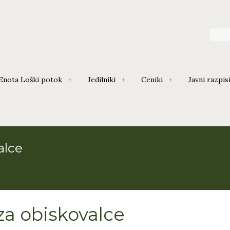
Enota Loški potok
Jedilniki
Ceniki
Javni razpis
alce
a obiskovalce