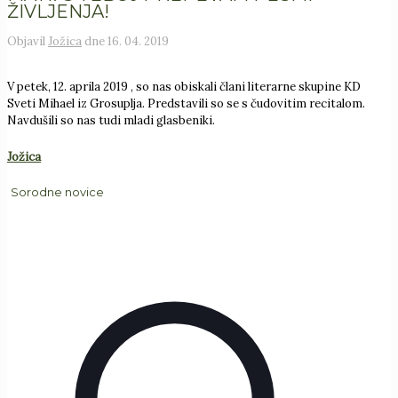
ŽIVLJENJA!
Objavil
Jožica
dne
16. 04. 2019
V petek, 12. aprila 2019 , so nas obiskali člani literarne skupine KD
Sveti Mihael iz Grosuplja. Predstavili so se s čudovitim recitalom.
Navdušili so nas tudi mladi glasbeniki.
Jožica
Sorodne novice