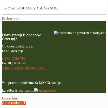
TOMBOLA OB DNEVU DRŽAVNOSTI
Preberi več
Dom starejših občanov
Grosuplje
Ob Grosupeljščici 28,
1290 Grosuplje
tel: 01/7810-700
fax: 01/7810-720
e-pošta: grosuplje@ssz-slo.si
Vse pravice pridržane © DSO Grosuplje
Izvedba: Erpium.com
Do vsebine
Open toolbar