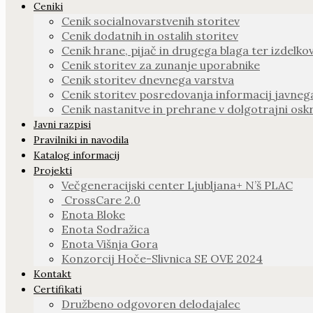
Ceniki
Cenik socialnovarstvenih storitev
Cenik dodatnih in ostalih storitev
Cenik hrane, pijač in drugega blaga ter izdelko
Cenik storitev za zunanje uporabnike
Cenik storitev dnevnega varstva
Cenik storitev posredovanja informacij javneg
Cenik nastanitve in prehrane v dolgotrajni oskr
Javni razpisi
Pravilniki in navodila
Katalog informacij
Projekti
Večgeneracijski center Ljubljana+ N’š PLAC
CrossCare 2.0
Enota Bloke
Enota Sodražica
Enota Višnja Gora
Konzorcij Hoče-Slivnica SE OVE 2024
Kontakt
Certifikati
Družbeno odgovoren delodajalec