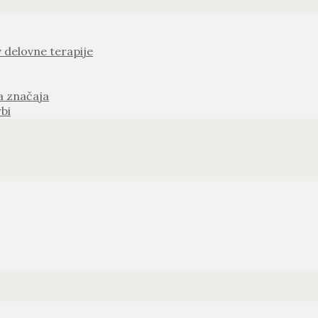
v delovne terapije
a značaja
bi