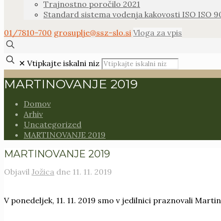
Trajnostno poročilo 2021
Standard sistema vodenja kakovosti ISO ISO 9
01/7810-700
grosuplje@ssz-slo.si
Vloga za vpis
✕
Vtipkajte iskalni niz
MARTINOVANJE 2019
Domov
Arhiv
Uncategorized
MARTINOVANJE 2019
MARTINOVANJE 2019
Objavil
Jožica
dne
11. 11. 2019
V ponedeljek, 11. 11. 2019 smo v jedilnici praznovali Mart