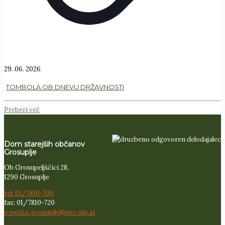
29. 06. 2026
TOMBOLA OB DNEVU DRŽAVNOSTI
Preberi več
Dom starejših občanov
Grosuplje
Ob Grosupeljščici 28,
1290 Grosuplje
tel: 01/7810-700
fax: 01/7810-720
e-pošta: grosuplje@ssz-slo.si