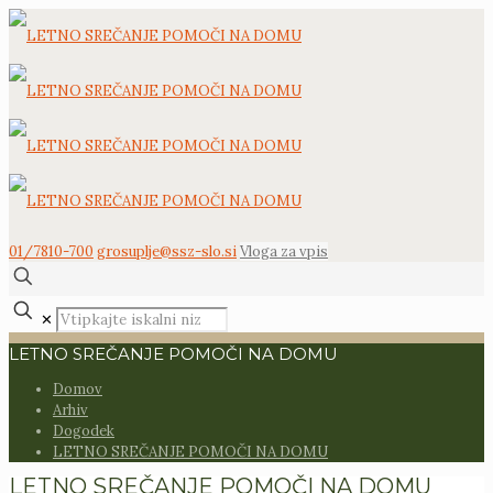
01/7810-700
grosuplje@ssz-slo.si
Vloga za vpis
Vtipkajte
✕
iskalni
niz
LETNO SREČANJE POMOČI NA DOMU
Domov
Arhiv
Dogodek
LETNO SREČANJE POMOČI NA DOMU
LETNO SREČANJE POMOČI NA DOMU