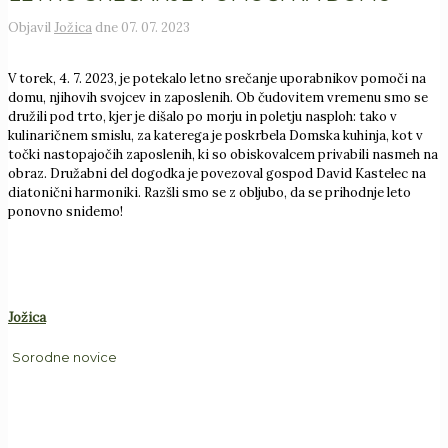
Objavil
Jožica
dne
07. 07. 2023
V torek, 4. 7. 2023, je potekalo letno srečanje uporabnikov pomoči na
domu, njihovih svojcev in zaposlenih. Ob čudovitem vremenu smo se
družili pod trto, kjer je dišalo po morju in poletju nasploh: tako v
kulinaričnem smislu, za katerega je poskrbela Domska kuhinja, kot v
točki nastopajočih zaposlenih, ki so obiskovalcem privabili nasmeh na
obraz. Družabni del dogodka je povezoval gospod David Kastelec na
diatonični harmoniki. Razšli smo se z obljubo, da se prihodnje leto
ponovno snidemo!
Jožica
Sorodne novice