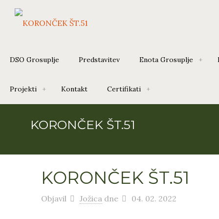
DSO Grosuplje
Predstavitev
Enota Grosuplje
Projekti
Kontakt
Certifikati
KORONČEK ŠT.51
KORONČEK ŠT.51
Objavil
Jožica
dne
04. 02. 2022