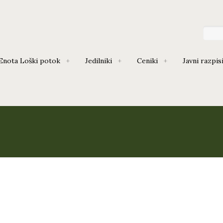
Enota Loški potok
Jedilniki
Ceniki
Javni razpis