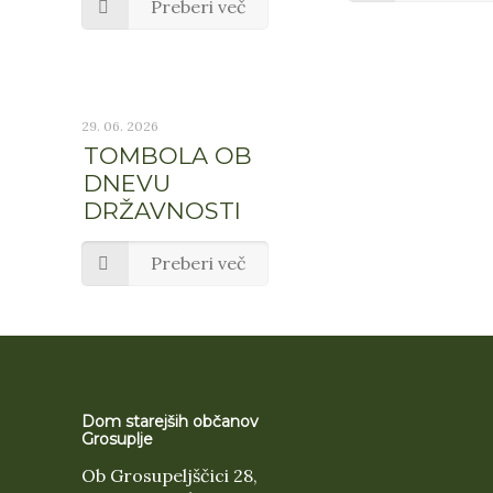
Preberi več
29. 06. 2026
TOMBOLA OB
DNEVU
DRŽAVNOSTI
Preberi več
Dom starejših občanov
Grosuplje
Ob Grosupeljščici 28,