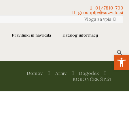
01/7810-700
grosuplje@ssz-slo.si
Vloga za vpis
i
Pravilniki in navodila
Katalog informacij
Open
Domov
Arhiv
Dogodek
KORONČEK ŠT.51