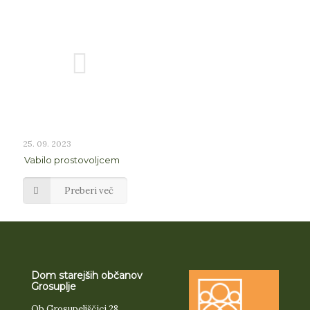
25. 09. 2023
Vabilo prostovoljcem
Preberi več
Dom starejših občanov
Grosuplje
Ob Grosupeljščici 28,