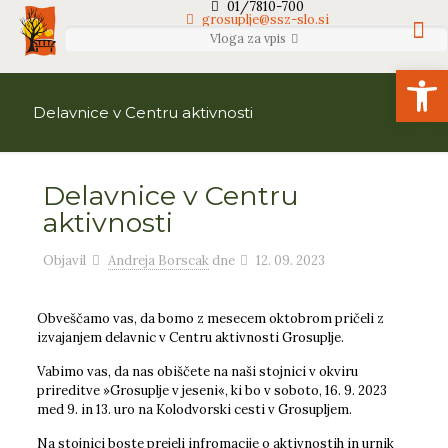
01/7810-700
grosuplje@ssz-slo.si
Vloga za vpis
Open
Delavnice v Centru aktivnosti
Delavnice v Centru
aktivnosti
Objavil
Andreja Borscak
dne
12. 09. 2023
Obveščamo vas, da bomo z mesecem oktobrom pričeli z
izvajanjem delavnic v Centru aktivnosti Grosuplje.
Vabimo vas, da nas obiščete na naši stojnici v okviru
prireditve »Grosuplje v jeseni«, ki bo v soboto, 16. 9. 2023
med 9. in 13. uro na Kolodvorski cesti v Grosupljem.
Na stojnici boste prejeli infromacije o aktivnostih in urnik