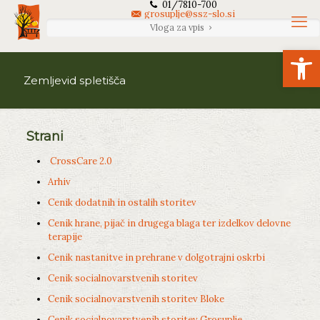
01/7810-700
grosuplje@ssz-slo.si
Vloga za vpis
Open
Zemljevid spletišča
Strani
CrossCare 2.0
Arhiv
Cenik dodatnih in ostalih storitev
Cenik hrane, pijač in drugega blaga ter izdelkov delovne
terapije
Cenik nastanitve in prehrane v dolgotrajni oskrbi
Cenik socialnovarstvenih storitev
Cenik socialnovarstvenih storitev Bloke
Cenik socialnovarstvenih storitev Grosuplje