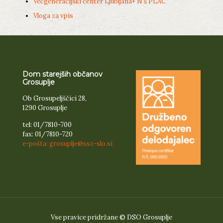
Večgeneracijski center Ljubljana+ N’š PLAC
Vloga za vpis
Dom starejših občanov
Grosuplje
Ob Grosupeljščici 28,
1290 Grosuplje
tel: 01/7810-700
fax: 01/7810-720
e-pošta: grosuplje@ssz-slo.si
Vse pravice pridržane © DSO Grosuplje