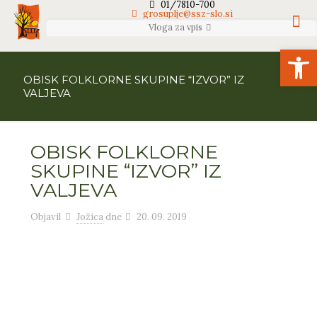
01/7810-700
grosuplje@ssz-slo.si
Vloga za vpis
Open
OBISK FOLKLORNE SKUPINE “IZVOR” IZ
VALJEVA
OBISK FOLKLORNE
SKUPINE “IZVOR” IZ
VALJEVA
Objavil
Jožica
dne
20. 09. 2019