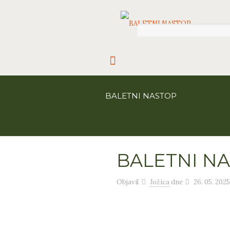
BALETNI NASTOP
BALETNI N
Objavil
Jožica
dne
26. 05. 202