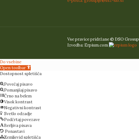
e-pošta: grosuplje@ssz-slo.si
Vse pravice pridržane © DSO Grosupl
Izvedba: Erpium.com
Do vsebine
Open toolbar
Dostopnost spletišča
Povečaj pisavo
Pomanjšaj pisavo
Črno na belem
Visok kontrast
Negativni kontrast
Svetlo odzadje
Podčrtaj povezave
Berljiva pisava
Ponastavi
Zemljevid spletišča