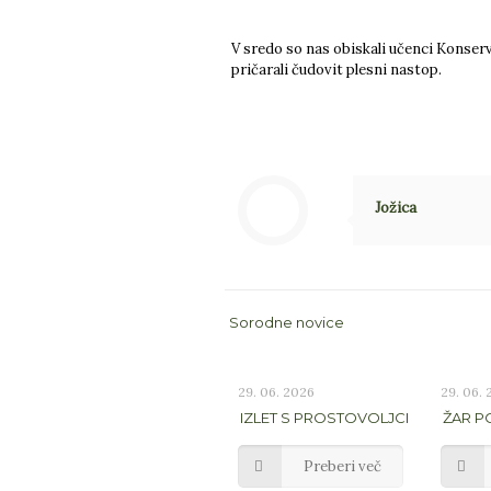
V sredo so nas obiskali učenci Konserva
pričarali čudovit plesni nastop.
Jožica
Sorodne novice
29. 06. 2026
29. 06.
IZLET S PROSTOVOLJCI
ŽAR 
Preberi več