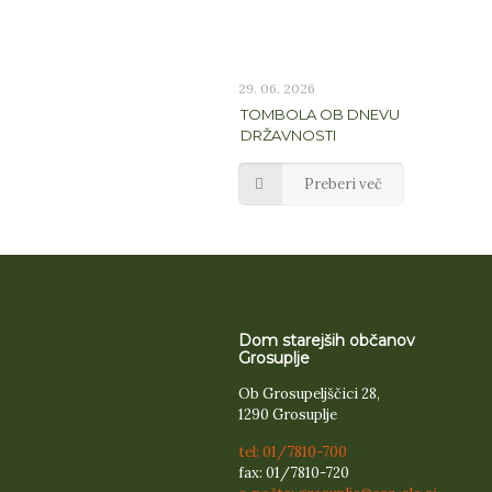
29. 06. 2026
TOMBOLA OB DNEVU
DRŽAVNOSTI
Preberi več
Dom starejših občanov
Grosuplje
Ob Grosupeljščici 28,
1290 Grosuplje
tel: 01/7810-700
fax: 01/7810-720